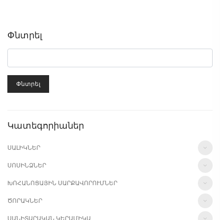
Փնտրել
Փնտրել
Կատեգորիաներ
ՍԱԼԻԿՆԵՐ
ՍՈՍԻՆՁՆԵՐ
ԽՈՀԱՆՈՑԱՅԻՆ ՍԱՐՔԱՎՈՐՈՒՄՆԵՐ
ԾՈՐԱԿՆԵՐ
ՍԱՆԻՏԱՐԱԿԱՆ ԿԵՐԱՄԻԿԱ