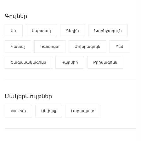
Գույներ
Սև
Սպիտակ
Դեղին
Նարնջագույն
Կանաչ
Կապույտ
Մոխրագույն
Բեժ
Շագանակագույն
Կարմիր
Քրոմագույն
Մակերևույթներ
Փայլուն
Անփայլ
Լաքապատ