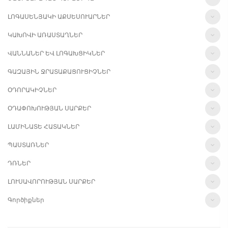
ԼՈԳԱՍԵՆՅԱԿԻ ԱՔՍԵՍՈՒԱՐՆԵՐ
ԿԱԽՈՎԻ ԱՌԱՍՏԱՂՆԵՐ
ՎԱՆՆԱՆԵՐ ԵՎ ԼՈԳԱԽՑԻԿՆԵՐ
ԳԱԶԱՅԻՆ ՋՐԱՏԱՔԱՑՈՒՑԻՉՆԵՐ
ՕԴՈՐԱԿԻՉՆԵՐ
ՕԴԱՓՈԽՈՒԹՅԱՆ ՍԱՐՔԵՐ
ԼԱՄԻՆԱՏԵ ՀԱՏԱԿՆԵՐ
ՊԱՍՏԱՌՆԵՐ
ԴՌՆԵՐ
ԼՈՒՍԱՎՈՐՈՒԹՅԱՆ ՍԱՐՔԵՐ
Գործիքներ