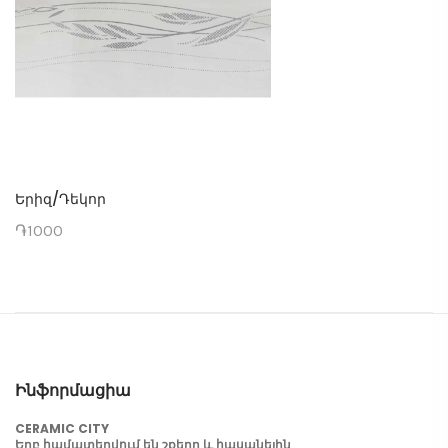
Երիզ/Դեկոր
֏1000
Ինֆորմացիա
CERAMIC CITY
Երբ համատեղվում են շքեղը և հասանելին