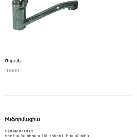
Ծորակ
֏1000
Ինֆորմացիա
CERAMIC CITY
Երբ համատեղվում են շքեղը և հասանելին