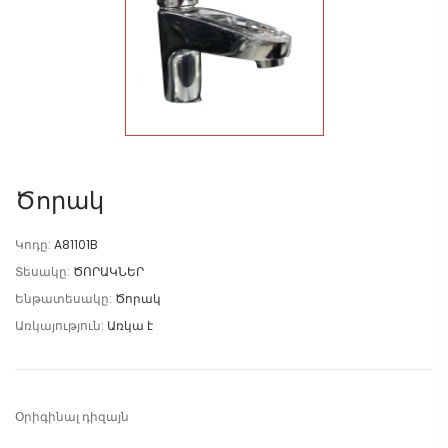
Ծորակ
Կոդը:
A81101B
Տեսակը:
ԾՈՐԱԿՆԵՐ
Ենթատեսակը:
Ծորակ
Առկայություն:
Առկա է
Օրիգինալ դիզայն