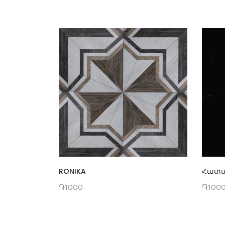
RONIKA
Հատա
֏1000
֏100