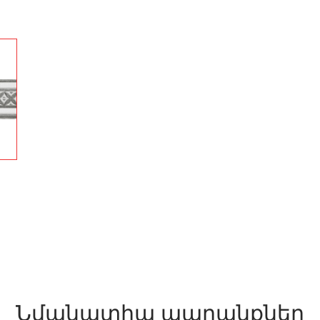
Նմանատիպ ապրանքներ