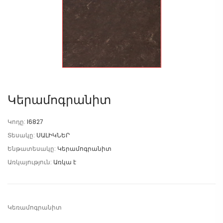
Կերամոգրանիտ
Կոդը:
I6827
Տեսակը:
ՍԱԼԻԿՆԵՐ
Ենթատեսակը:
Կերամոգրանիտ
Առկայություն:
Առկա է
Կեռամոգրանիտ