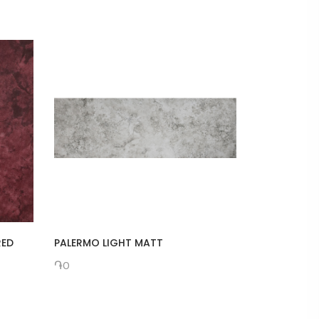
RED
PALERMO LIGHT MATT
Կերամոգր
֏0
֏1000