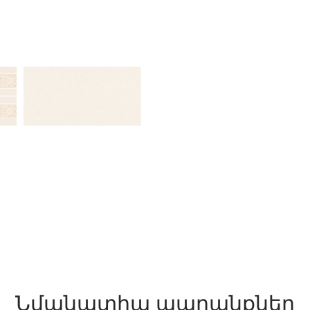
Նմանատիպ ապրանքներ