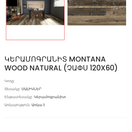
ԿԵՐԱՄՈԳՐԱՆԻՏ MONTANA
WOOD NATURAL (ՉԱՓՍ 120X60)
Կոդը:
Տեսակը:
ՍԱԼԻԿՆԵՐ
Ենթատեսակը:
Կերամոգրանիտ
Առկայություն:
Առկա է