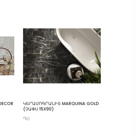
DECOR
ԿԵՐԱՄՈԳՐԱՆԻՏ MARQUINA GOLD
Պատի սալ
(ՉԱՓՍ 15X90)
֏1000
֏0