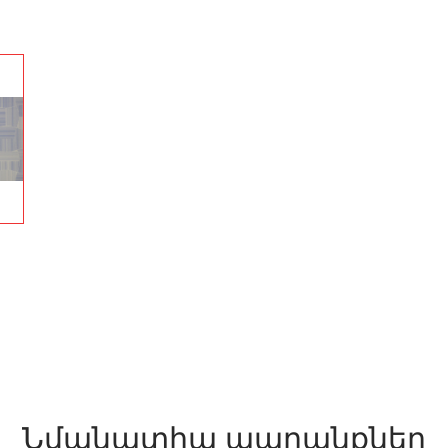
Նմանատիպ ապրանքներ