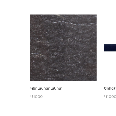
Կերամոգրանիտ
Երիզ/
֏1000
֏100