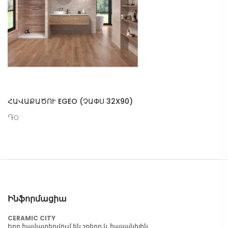
ՀԱՎԱՔԱԾՈՒ EGEO (ՉԱՓՍ 32X90)
֏0
Ինֆորմացիա
CERAMIC CITY
Երբ համատեղվում են շքեղը և հասանելին