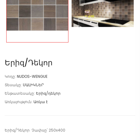
Երիզ/Դեկոր
Կոդը:
NUDOS-WENGUE
Տեսակը:
ՍԱԼԻԿՆԵՐ
Ենթատեսակը:
Երիզ/դեկոր
Առկայություն:
Առկա է
Երիզ/Դեկոր Չափսը՝ 250x400